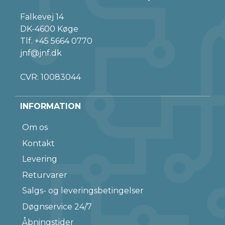
Falkevej 14
DK-4600 Køge
Tlf.
+45 5664 0770
jnf@jnf.dk
CVR: 10083044
INFORMATION
Om os
Kontakt
Levering
Returvarer
Salgs- og leveringsbetingelser
Døgnservice 24/7
Åbningstider