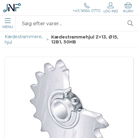
+45 5664 0770
LOG IND
KURV
MENU
Kædestrammere,
Kædestrammehjul Z=13, Ø15,
12B1, 50HB
hjul