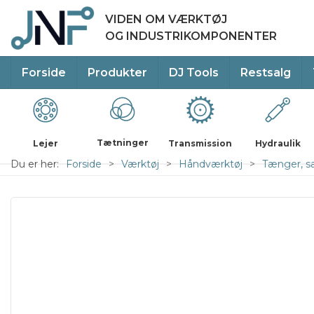
VIDEN OM VÆRKTØJ
OG INDUSTRIKOMPONENTER
Forside
Produkter
DJ Tools
Restsalg
Tætninger
Lejer
Transmission
Hydraulik
Du er her:
Forside
Værktøj
Håndværktøj
Tænger, sa