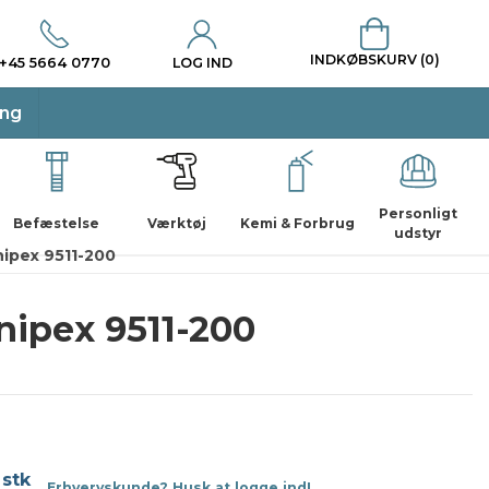
INDKØBSKURV (0)
+45 5664 0770
LOG IND
ing
Personligt
Befæstelse
Værktøj
Kemi & Forbrug
udstyr
ipex 9511-200
nipex 9511-200
 stk
Erhvervskunde? Husk at logge ind!