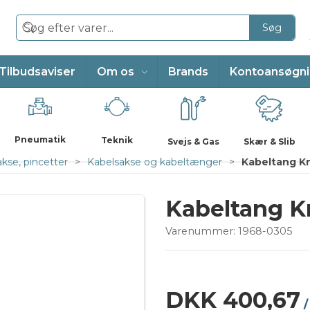
Søg
Tilbudsaviser
Om os
Brands
Kontoansøgn
Pneumatik
Teknik
Svejs & Gas
Skær & Slib
kse, pincetter
Kabelsakse og kabeltænger
Kabeltang Kn
Kabeltang K
Varenummer:
1968-0305
DKK 400,67
/