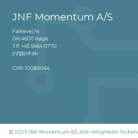
JNF Momentum A/S
Falkevej 14
DK-4600 Køge
Tlf.
+45 5664 0770
jnf@jnf.dk
CVR: 10083044
© 2023 JNF Momentum A/S Alle rettigheder forbeh