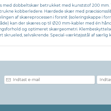
s med dobbeltskær betrukket med kunststof 200 mm. Til 
trukne kobberledere. Hærdede skær med præcisionsslib
ingen af skæreprocessen i forsnit (isoleringskappe i for
de) kan der skæres op til Ø20 mm-kabler med én hånd. 
ngsforhold og optimeret skærgeometri. Klembeskyttel
t skrueled, selvsikrende. Special-værktøjsstål af særlig 