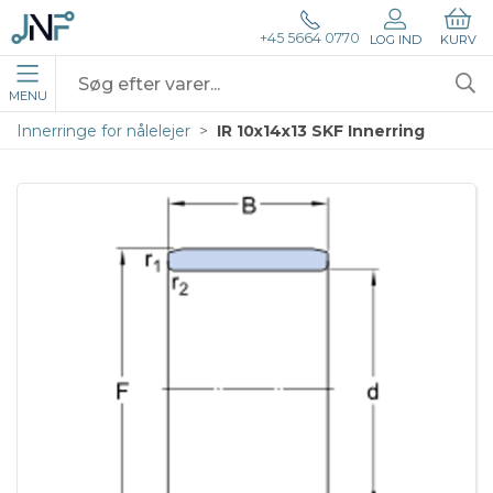
+45 5664 0770
LOG IND
KURV
MENU
Innerringe for nålelejer
IR 10x14x13 SKF Innerring