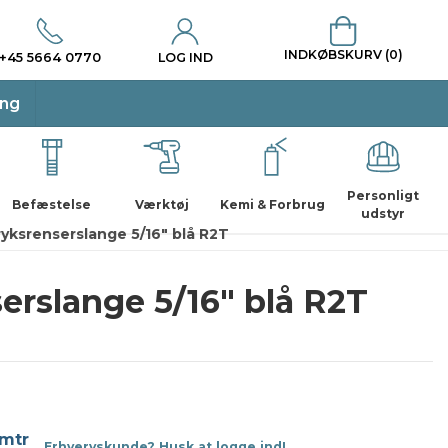
INDKØBSKURV (0)
+45 5664 0770
LOG IND
ing
Personligt
Befæstelse
Værktøj
Kemi & Forbrug
udstyr
ryksrenserslange 5/16" blå R2T
erslange 5/16" blå R2T
 mtr
Erhvervskunde? Husk at logge ind!