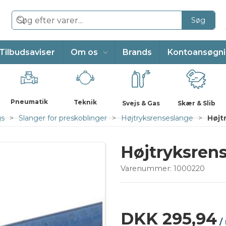
Søg
Tilbudsaviser
Om os
Brands
Kontoansøgn
Pneumatik
Teknik
Svejs & Gas
Skær & Slib
gs
Slanger for preskoblinger
Højtryksrenseslange
Højt
Højtryksrens
Varenummer:
1000220
DKK 295,94
/