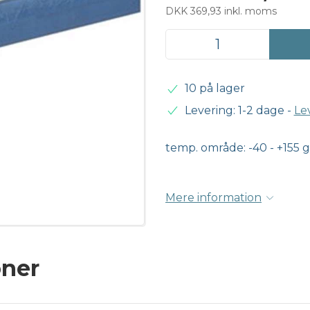
DKK 369,93 inkl. moms
10 på lager
Levering: 1-2 dage
-
Le
temp. område: -40 - +155 gr
Mere information
oner