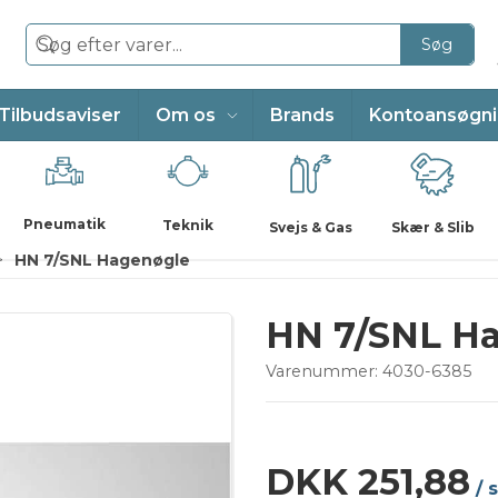
Søg
Tilbudsaviser
Om os
Brands
Kontoansøgn
Pneumatik
Teknik
Svejs & Gas
Skær & Slib
HN 7/SNL Hagenøgle
HN 7/SNL H
Varenummer:
4030-6385
DKK 251,88
/ 