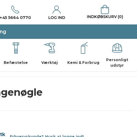
INDKØBSKURV (0)
+45 5664 0770
LOG IND
ing
Personligt
Befæstelse
Værktøj
Kemi & Forbrug
udstyr
agenøgle
stk
Erhvervskunde? Husk at logge ind!