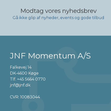
Modtag vores nyhedsbrev
Gå ikke glip af nyheder, events og gode tilbud
JNF Momentum A/S
Falkevej 14
DK-4600 Køge
Tlf.
+45 5664 0770
jnf@jnf.dk
CVR: 10083044