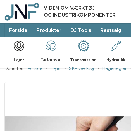
VIDEN OM VÆRKTØJ
OG INDUSTRIKOMPONENTER
Forside
Produkter
DJ Tools
Restsalg
Tætninger
Lejer
Transmission
Hydraulik
Du er her:
Forside
Lejer
SKF værktøj
Hagenøgler