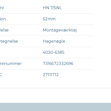
nr.
HN 7/SNL
ion
52mm
else
Montageværktøj
tegnelse
Hagenøgle
4030-6385
arenummer
7316572332696
C
27111712