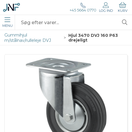
+45 5664 0770
LOG IND
KURV
MENU
Gummihjul
Hjul 3470 DVJ 160 P63
drejeligt
m/stålnav/rulleleje DVJ