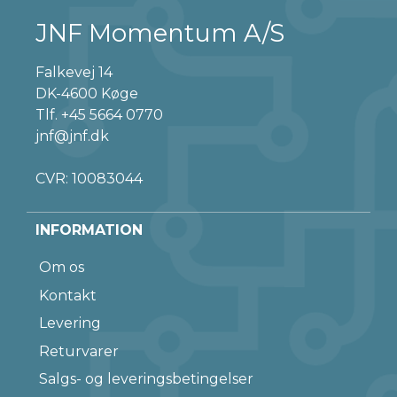
JNF Momentum A/S
Falkevej 14
DK-4600 Køge
Tlf.
+45 5664 0770
jnf@jnf.dk
CVR: 10083044
INFORMATION
Om os
Kontakt
Levering
Returvarer
Salgs- og leveringsbetingelser