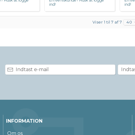
? Husk at logge
Erhvervskunde? Husk at logge
Erhve
ind!
ind!
Viser 1 til 7 af 7
40
INFORMATION
Om os