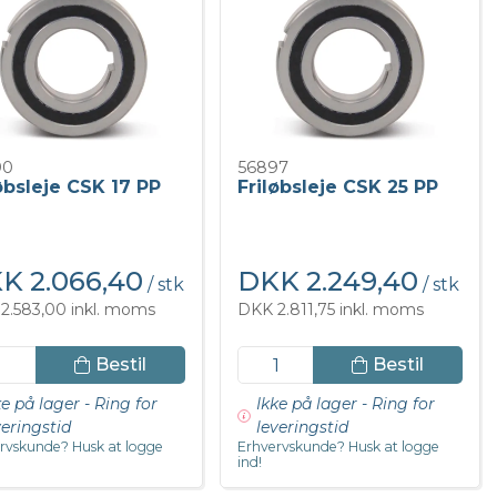
90
56897
øbsleje CSK 17 PP
Friløbsleje CSK 25 PP
K 2.066,40
DKK 2.249,40
/ stk
/ stk
2.583,00 inkl. moms
DKK 2.811,75 inkl. moms
Bestil
Bestil
ke på lager - Ring for
Ikke på lager - Ring for
veringstid
leveringstid
rvskunde? Husk at logge
Erhvervskunde? Husk at logge
ind!