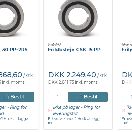
56893
568
K 30 PP-2RS
Friløbsleje CSK 15 PP
Fril
868,60
DKK 2.249,40
DK
/ stk
/ stk
5 inkl. moms
DKK 2.811,75 inkl. moms
DKK 
Bestil
Bestil
ger - Ring for
Ikke på lager - Ring for
Ik
id
leveringstid
le
? Husk at logge
Erhvervskunde? Husk at logge
Erhve
ind!
ind!