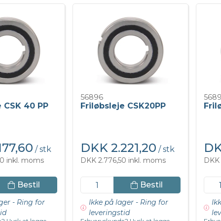
56896
568
je CSK 40 PP
Friløbsleje CSK20PP
Fri
177,60
DKK 2.221,20
DK
/ stk
/ stk
0 inkl. moms
DKK 2.776,50 inkl. moms
DKK 
Bestil
Bestil
ger - Ring for
Ikke på lager - Ring for
Ik
id
leveringstid
le