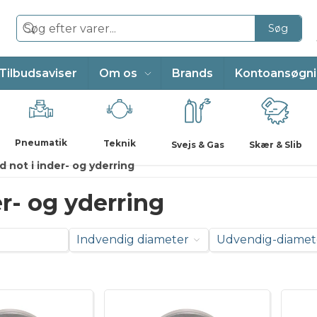
Søg
Tilbudsaviser
Om os
Brands
Kontoansøgn
Pneumatik
Teknik
Svejs & Gas
Skær & Slib
d not i inder- og yderring
er- og yderring
Indvendig diameter
Udvendig-diamet