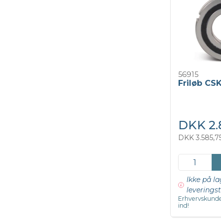
56915
Friløb CS
DKK 2.
DKK 3.585,7
Ikke på la
leveringst
Erhvervskunde
ind!