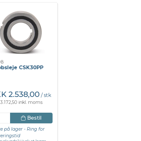
98
løbsleje CSK30PP
K 2.538,00
/ stk
3.172,50 inkl. moms
Bestil
ke på lager - Ring for
veringstid