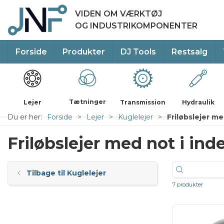
VIDEN OM VÆRKTØJ
OG INDUSTRIKOMPONENTER
Forside
Produkter
DJ Tools
Restsalg
Tætninger
Lejer
Transmission
Hydraulik
Du er her:
Forside
Lejer
Kuglelejer
Friløbslejer me
Friløbslejer med not i ind
Tilbage til Kuglelejer
7 produkter