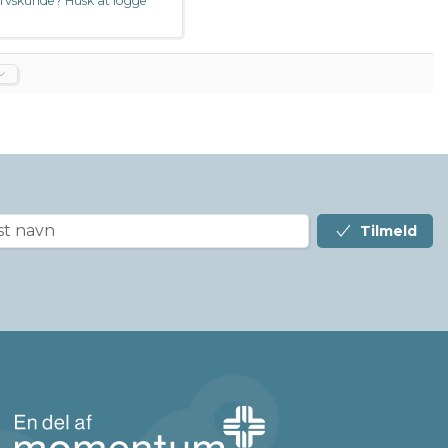
rvskunde? Husk at logge
Tilmeld