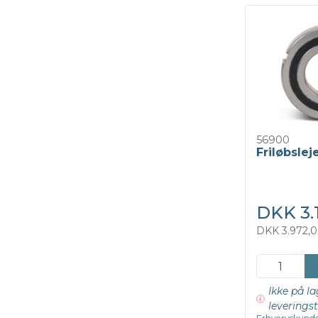
56900
Friløbsle
DKK 3.
DKK 3.972,0
Ikke på la
leveringst