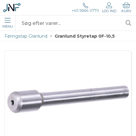
+45 5664 0770
LOG IND
KURV
MENU
Føringstap Granlund
Granlund Styretap 0F-10,5