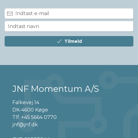
Tilmeld
JNF Momentum A/S
Falkevej 14
DK-4600 Køge
Tlf.
+45 5664 0770
jnf@jnf.dk