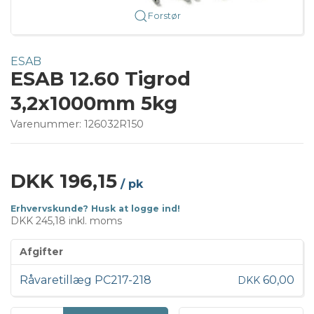
Forstør
ESAB
ESAB 12.60 Tigrod
3,2x1000mm 5kg
Varenummer:
126032R150
DKK 196,15
/ pk
Erhvervskunde? Husk at logge ind!
DKK 245,18 inkl. moms
Afgifter
Råvaretillæg PC217-218
60,00
DKK