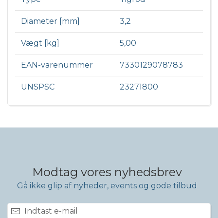
Diameter [mm]
3,2
Vægt [kg]
5,00
EAN-varenummer
7330129078783
UNSPSC
23271800
Modtag vores nyhedsbrev
Gå ikke glip af nyheder, events og gode tilbud