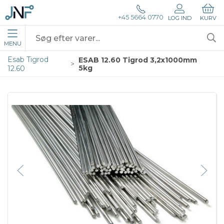
+45 5664 0770
LOG IND
KURV
MENU
Esab Tigrod
ESAB 12.60 Tigrod 3,2x1000mm
5kg
12.60