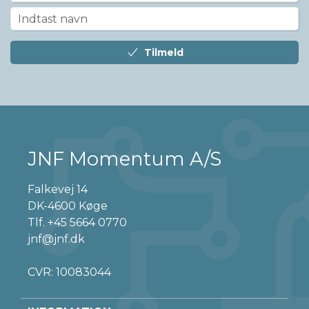
Tilmeld
JNF Momentum A/S
Falkevej 14
DK-4600 Køge
Tlf.
+45 5664 0770
jnf@jnf.dk
CVR: 10083044