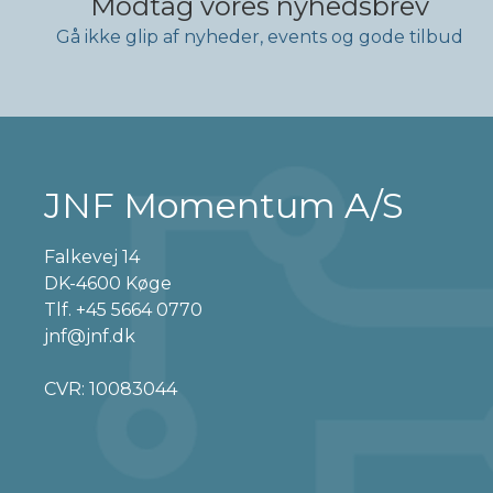
Modtag vores nyhedsbrev
Gå ikke glip af nyheder, events og gode tilbud
JNF Momentum A/S
Falkevej 14
DK-4600 Køge
Tlf.
+45 5664 0770
jnf@jnf.dk
CVR: 10083044