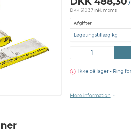
DKK 488,30
/
DKK 610,37 inkl. moms
Afgifter
Legetingstillæg kg
Ikke på lager - Ring fo
Mere information
oner