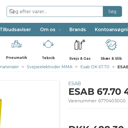
Søg
Tilbudsaviser
Om os
Brands
Kontoansøgn
Pneumatik
Teknik
Svejs & Gas
Skær & Slib
materialer
Svejseelektroder MMA
Esab OK 67.70
ESAB
ESAB
ESAB 67.70 4
Varenummer:
67704030G0