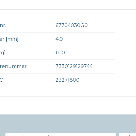
nr.
67704030G0
er [mm]
4,0
kg]
1,00
arenummer
7330129129744
C
23271800