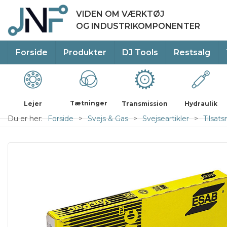
VIDEN OM VÆRKTØJ
OG INDUSTRIKOMPONENTER
Forside
Produkter
DJ Tools
Restsalg
Tætninger
Lejer
Transmission
Hydraulik
Du er her:
Forside
Svejs & Gas
Svejseartikler
Tilsats