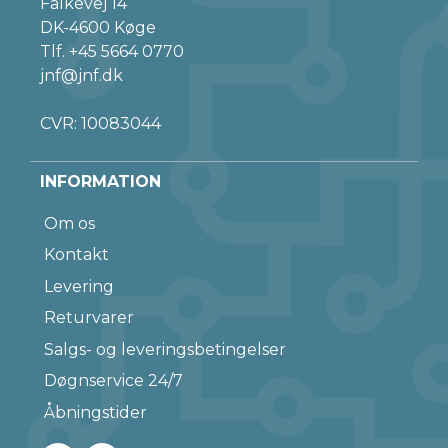
Falkevej 14
DK-4600 Køge
Tlf.
+45 5664 0770
jnf@jnf.dk
CVR: 10083044
INFORMATION
Om os
Kontakt
Levering
Returvarer
Salgs- og leveringsbetingelser
Døgnservice 24/7
Åbningstider