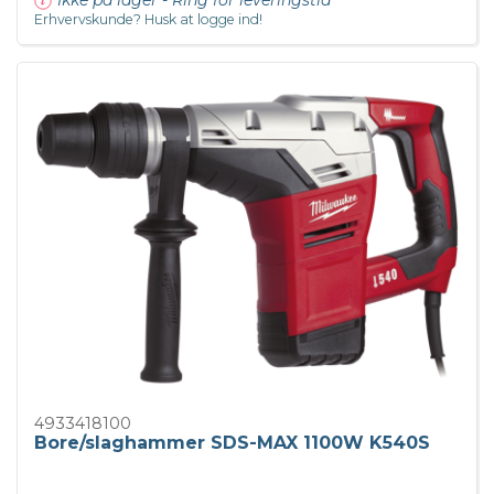
Ikke på lager - Ring for leveringstid
Erhvervskunde? Husk at logge ind!
4933418100
Bore/slaghammer SDS-MAX 1100W K540S