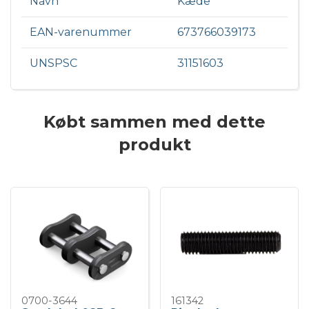
Navn
Kæde
EAN-varenummer
673766039173
UNSPSC
31151603
Købt sammen med dette
produkt
0700-3644
161342