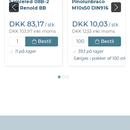
Samleled 08B-2
Pinolunbraco
lige Renold BB
M10x50 DIN916
DKK 83,17
DKK 10,03
/ stk
/ stk
DKK 103,97 inkl. moms
DKK 12,53 inkl. moms
Bestil
Bestil
11 på lager
393 på lager
Sælges i pakker af 100 stk