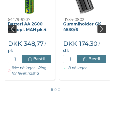
64479-9207
11734-0802
Batteri AA 2600
Gummiholder GK
Genopl. MAH pk.4
4530/6
stk
DKK 348,77
DKK 174,30
/
/
pk
stk
DKK 435,96 inkl. moms
DKK 217,88 inkl. moms
Bestil
Bestil
Ikke på lager - Ring
8 på lager
for leveringstid