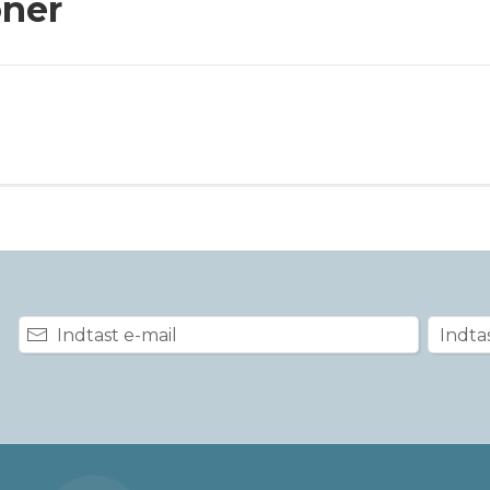
oner
5