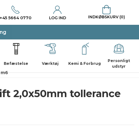
INDKØBSKURV (0)
+45 5664 0770
LOG IND
ing
Personligt
Befæstelse
Værktøj
Kemi & Forbrug
udstyr
e m6
tift 2,0x50mm tollerance