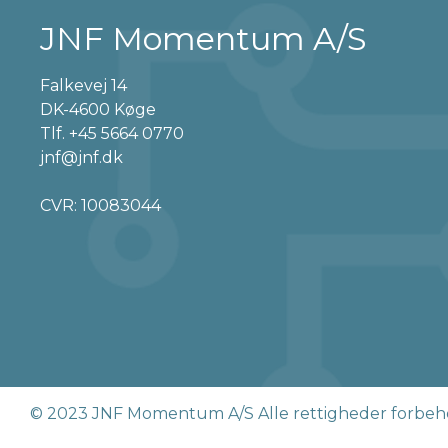
JNF Momentum A/S
Falkevej 14
DK-4600 Køge
Tlf.
+45 5664 0770
jnf@jnf.dk
CVR: 10083044
© 2023 JNF Momentum A/S Alle rettigheder forbeh