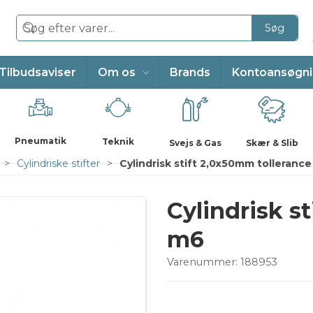
Søg
Tilbudsaviser
Om os
Brands
Kontoansøgn
Pneumatik
Teknik
Svejs & Gas
Skær & Slib
Cylindriske stifter
Cylindrisk stift 2,0x50mm tolleranc
Cylindrisk s
m6
Varenummer:
188953