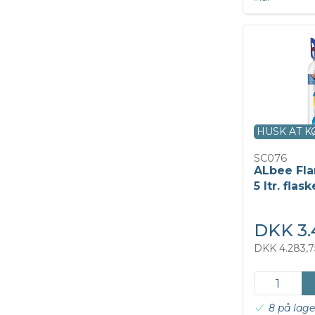
HUSK AT 
SC076
ALbee Fl
5 ltr. flas
DKK 3.
DKK 4.283,7
8 på lage