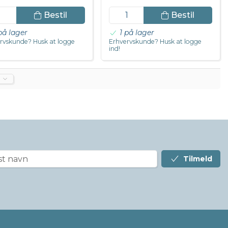
Bestil
Bestil
på lager
1 på lager
rvskunde? Husk at logge
Erhvervskunde? Husk at logge
ind!
Tilmeld