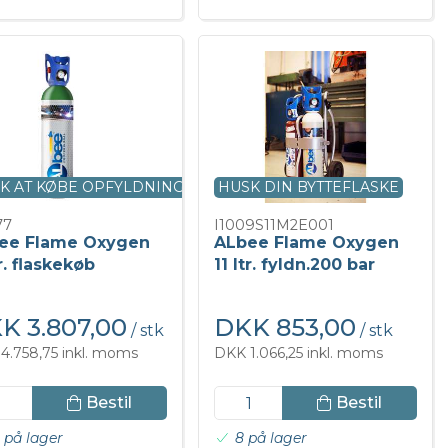
K AT KØBE OPFYLDNING
HUSK DIN BYTTEFLASKE
77
I1009S11M2E001
ee Flame Oxygen
ALbee Flame Oxygen
tr. flaskekøb
11 ltr. fyldn.200 bar
K 3.807,00
DKK 853,00
/ stk
/ stk
4.758,75 inkl. moms
DKK 1.066,25 inkl. moms
Bestil
Bestil
 på lager
8 på lager