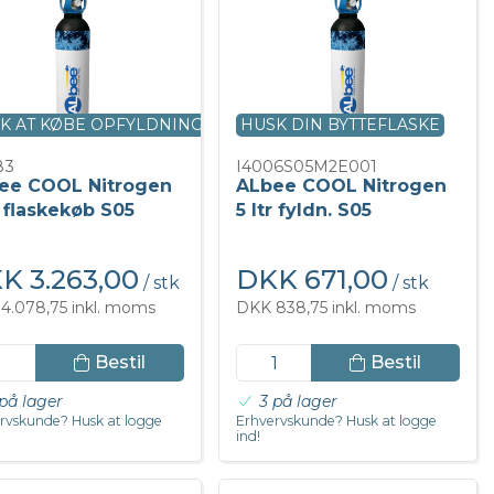
K AT KØBE OPFYLDNING
HUSK DIN BYTTEFLASKE
83
I4006S05M2E001
ee COOL Nitrogen
ALbee COOL Nitrogen
r flaskekøb S05
5 ltr fyldn. S05
K 3.263,00
DKK 671,00
/ stk
/ stk
4.078,75 inkl. moms
DKK 838,75 inkl. moms
Bestil
Bestil
på lager
3 på lager
rvskunde? Husk at logge
Erhvervskunde? Husk at logge
ind!