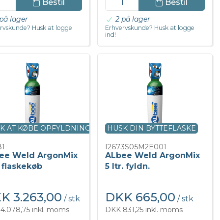
Bestil
Bestil
på lager
2 på lager
rvskunde? Husk at logge
Erhvervskunde? Husk at logge
ind!
K AT KØBE OPFYLDNING
HUSK DIN BYTTEFLASKE
81
I2673S05M2E001
ee Weld ArgonMix
ALbee Weld ArgonMix
r flaskekøb
5 ltr. fyldn.
K 3.263,00
DKK 665,00
/ stk
/ stk
4.078,75 inkl. moms
DKK 831,25 inkl. moms