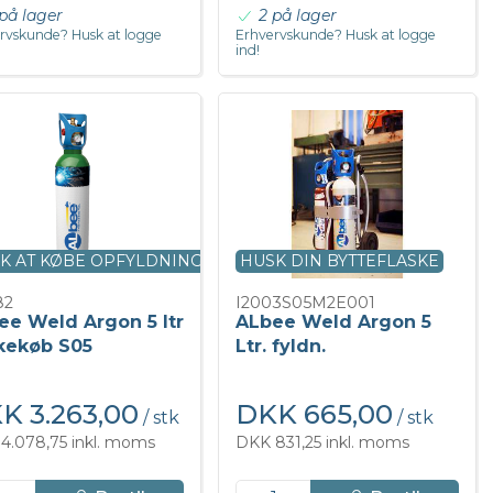
på lager
2 på lager
rvskunde? Husk at logge
Erhvervskunde? Husk at logge
ind!
K AT KØBE OPFYLDNING
HUSK DIN BYTTEFLASKE
82
I2003S05M2E001
ee Weld Argon 5 ltr
ALbee Weld Argon 5
skekøb S05
Ltr. fyldn.
K 3.263,00
DKK 665,00
/ stk
/ stk
4.078,75 inkl. moms
DKK 831,25 inkl. moms