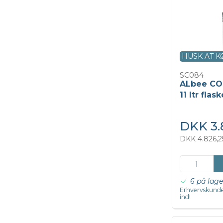
HUSK AT 
SC084
ALbee CO
11 ltr flas
DKK 3.
DKK 4.826,2
6 på lage
Erhvervskunde
ind!