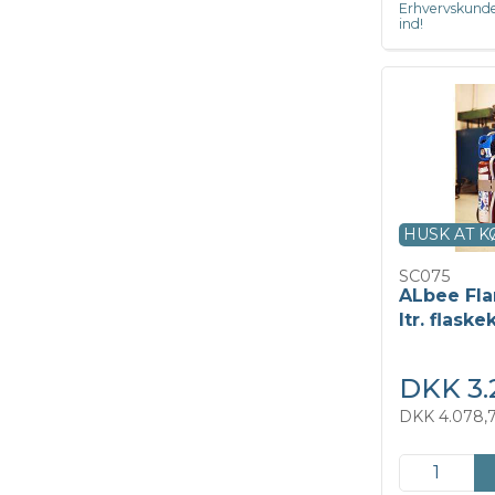
Erhvervskunde
ind!
HUSK AT 
SC075
ALbee Fl
ltr. flask
DKK 3.
DKK 4.078,7