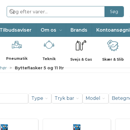
Søg
Tilbudsaviser
Om os
Brands
Kontoansøgn
Pneumatik
Teknik
Svejs & Gas
Skær & Slib
ehør
Bytteflasker 5 og 11 ltr
Type
Tryk bar
Model
Betegn