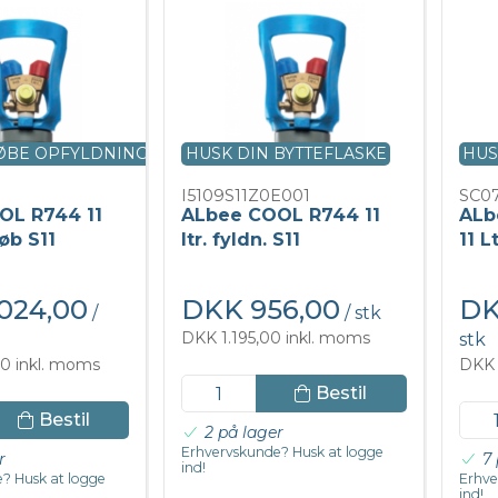
KØBE OPFYLDNING
HUSK DIN BYTTEFLASKE
HUS
I5109S11Z0E001
SC0
OL R744 11
ALbee COOL R744 11
ALb
køb S11
ltr. fyldn. S11
11 L
024,00
DKK 956,00
DK
/
/ stk
DKK 1.195,00 inkl. moms
stk
0 inkl. moms
DKK 
Bestil
Bestil
2 på lager
Erhvervskunde? Husk at logge
r
7 
ind!
? Husk at logge
Erhve
ind!