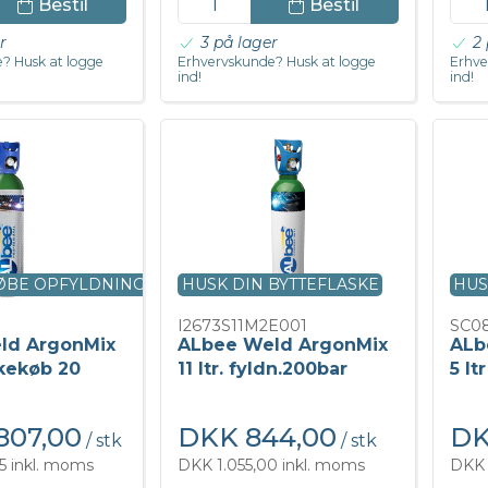
Bestil
Bestil
r
3 på lager
2 
? Husk at logge
Erhvervskunde? Husk at logge
Erhve
ind!
ind!
KØBE OPFYLDNING
HUSK DIN BYTTEFLASKE
HUS
I2673S11M2E001
SC0
ld ArgonMix
ALbee Weld ArgonMix
ALb
askekøb 20
11 ltr. fyldn.200bar
5 lt
807,00
DKK 844,00
DK
/ stk
/ stk
5 inkl. moms
DKK 1.055,00 inkl. moms
DKK 