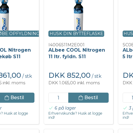
KØBE OPFYLDNING
HUSK DIN BYTTEFLASKE
HUS
I4006S11M2E001
SC0
OL Nitrogen
ALbee COOL Nitrogen
ALb
kekøb S11
11 ltr. fyldn. S11
5 lt
861,00
DKK 852,00
DK
/ stk
/ stk
5 inkl. moms
DKK 1.065,00 inkl. moms
DKK 
Bestil
Bestil
r
6 på lager
3 
? Husk at logge
Erhvervskunde? Husk at logge
Erhve
ind!
ind!