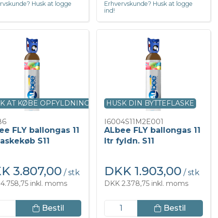
rvskunde? Husk at logge
Erhvervskunde? Husk at logge
ind!
K AT KØBE OPFYLDNING
HUSK DIN BYTTEFLASKE
86
I6004S11M2E001
ee FLY ballongas 11
ALbee FLY ballongas 11
flaskekøb S11
ltr fyldn. S11
K 3.807,00
DKK 1.903,00
/ stk
/ stk
4.758,75 inkl. moms
DKK 2.378,75 inkl. moms
Bestil
Bestil