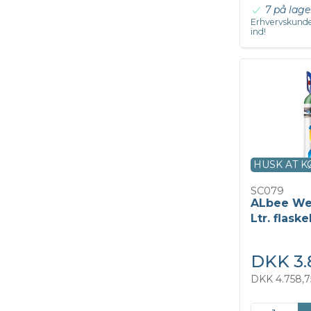
7 på lage
Erhvervskunde
ind!
HUSK AT 
SC079
ALbee Wel
Ltr. flask
DKK 3.
DKK 4.758,7