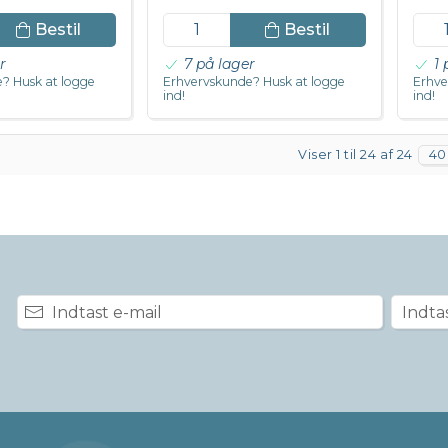
Bestil
Bestil
r
7 på lager
1 
? Husk at logge
Erhvervskunde? Husk at logge
Erhve
ind!
ind!
Viser 1 til 24 af 24
40