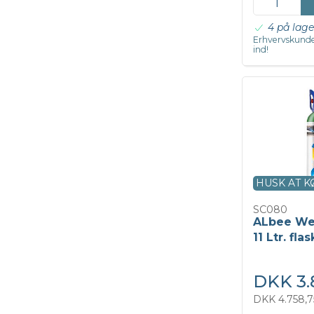
4 på lage
Erhvervskunde
ind!
HUSK AT 
SC080
ALbee We
11 Ltr. fl
DKK 3.
DKK 4.758,7