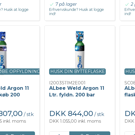
r
7 på lager
2 
? Husk at logge
Erhvervskunde? Husk at logge
Erhve
ind!
ind!
KØBE OPFYLDNING
HUSK DIN BYTTEFLASKE
HUS
I2003S11M2E001
SC0
d Argon 11
ALbee Weld Argon 11
ALb
ekøb 200
Ltr. fyldn. 200 bar
fla
807,00
DKK 844,00
DK
/ stk
/ stk
5 inkl. moms
DKK 1.055,00 inkl. moms
DKK 