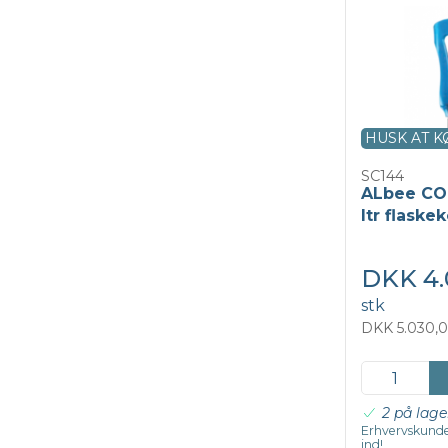
HUSK AT 
SC144
ALbee CO
ltr flaske
DKK 4.
stk
DKK 5.030,0
2 på lage
Erhvervskunde
ind!