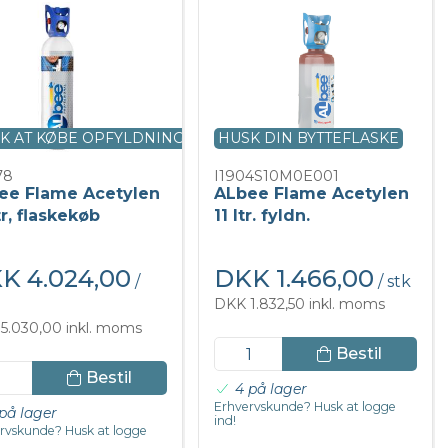
K AT KØBE OPFYLDNING
HUSK DIN BYTTEFLASKE
78
I1904S10M0E001
ee Flame Acetylen
ALbee Flame Acetylen
tr, flaskekøb
11 ltr. fyldn.
K 4.024,00
DKK 1.466,00
/
/ stk
DKK 1.832,50 inkl. moms
5.030,00 inkl. moms
Bestil
Bestil
4 på lager
Erhvervskunde? Husk at logge
på lager
ind!
rvskunde? Husk at logge