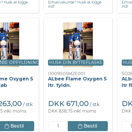
? Husk at logge
Erhvervskunde? Husk at logge
Erhve
ind!
ind!
KØBE OPFYLDNING
HUSK DIN BYTTEFLASKE
HUS
I1009S05M2E001
SC0
ame Oxygen 5
ALbee Flame Oxygen 5
ALb
ekøb
ltr. fyldn.
ltr 
263,00
DKK 671,00
DK
/ stk
/ stk
5 inkl. moms
DKK 838,75 inkl. moms
DKK 
Bestil
Bestil