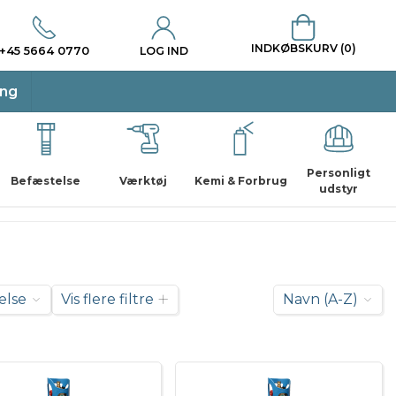
INDKØBSKURV (0)
+45 5664 0770
LOG IND
ing
Personligt
Befæstelse
Værktøj
Kemi & Forbrug
udstyr
else
Vis flere filtre
Navn (A-Z)