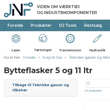
VIDEN OM VÆRKTØJ
OG INDUSTRIKOMPONENTER
Forside
Produkter
DJ Tools
Restsalg
Tætninger
Lejer
Transmission
Hydraulik
Du er her:
Forside
Svejs & Gas
Tekniske gasser og tilb
Bytteflasker 5 og 11 ltr
Tilbage til Tekniske gasser og
tilbehør
24 produkter