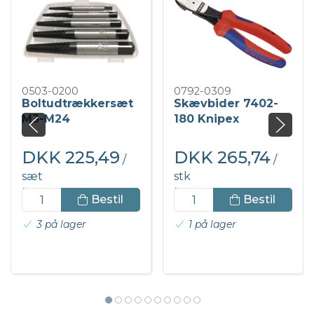
0503-0200
0792-0309
Boltudtrækkersæt
Skævbider 7402-
M3-M24
180 Knipex
DKK 225,49
DKK 265,74
/
/
sæt
stk
DKK 281,86 inkl. moms
DKK 332,18 inkl. moms
Bestil
Bestil
3 på lager
1 på lager