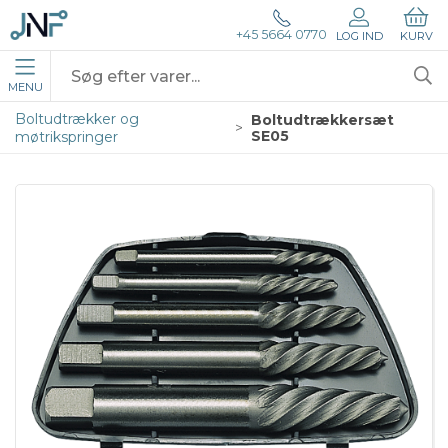
+45 5664 0770
LOG IND
KURV
MENU
Boltudtrækker og
Boltudtrækkersæt
SE05
møtrikspringer