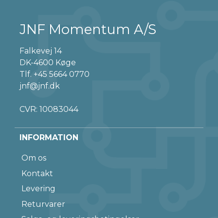
JNF Momentum A/S
Falkevej 14
DK-4600 Køge
Tlf.
+45 5664 0770
jnf@jnf.dk
CVR: 10083044
INFORMATION
Om os
Kontakt
Levering
Returvarer