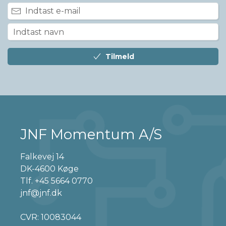
Tilmeld
JNF Momentum A/S
Falkevej 14
DK-4600 Køge
Tlf.
+45 5664 0770
jnf@jnf.dk
CVR: 10083044