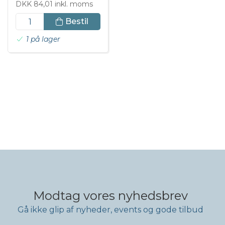
DKK 84,01 inkl. moms
Bestil
1 på lager
Modtag vores nyhedsbrev
Gå ikke glip af nyheder, events og gode tilbud