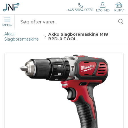
+45 5664 0770
LOG IND
KURV
MENU
Akku
Akku Slagboremaskine M18
BPD-0 TOOL
Slagboremaskine