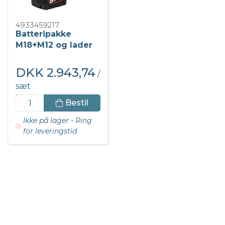
4933459217
Batteripakke
M18+M12 og lader
Milwaukee
DKK 2.943,74
/
sæt
DKK 3.679,68 inkl.
Bestil
moms
Ikke på lager - Ring
for leveringstid