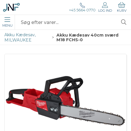
+45 5664 0770
LOG IND
KURV
MENU
Akku Kædesav,
Akku Kædesav 40cm sværd
M18 FCHS-0
MILWAUKEE