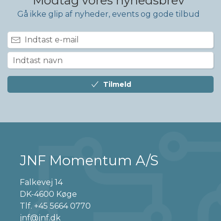
Modtag vores nyhedsbrev
Gå ikke glip af nyheder, events og gode tilbud
Tilmeld
JNF Momentum A/S
Falkevej 14
DK-4600 Køge
Tlf.
+45 5664 0770
jnf@jnf.dk