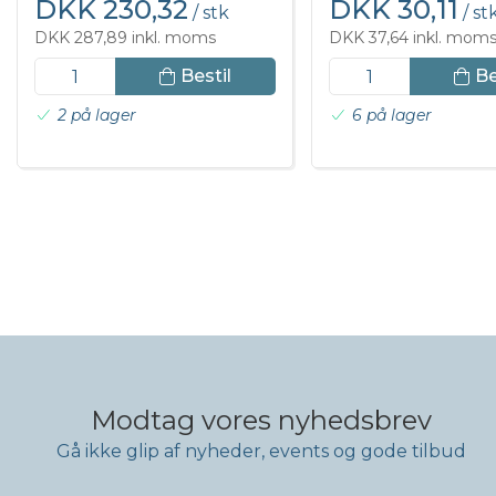
DKK 230,32
DKK 30,11
/ stk
/ st
DKK 287,89 inkl. moms
DKK 37,64 inkl. mom
Bestil
Be
2 på lager
6 på lager
Modtag vores nyhedsbrev
Gå ikke glip af nyheder, events og gode tilbud