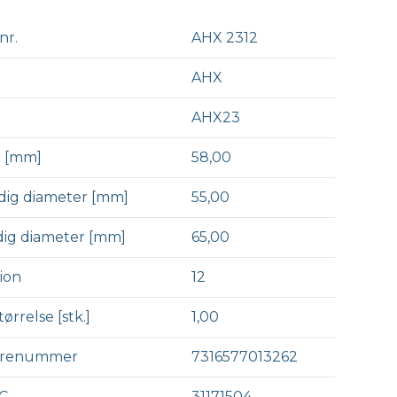
nr.
AHX 2312
AHX
AHX23
 [mm]
58,00
dig diameter [mm]
55,00
ig diameter [mm]
65,00
ion
12
ørrelse [stk.]
1,00
arenummer
7316577013262
C
31171504