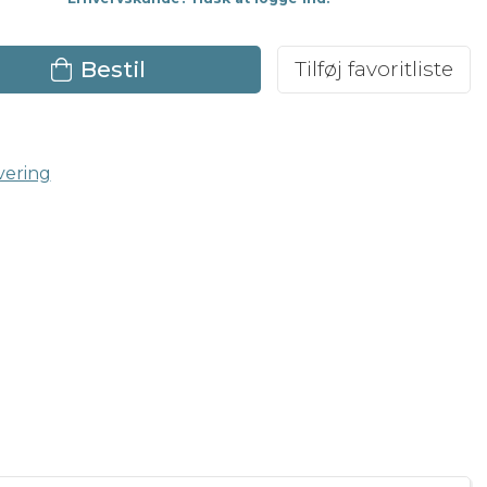
Bestil
Tilføj favoritliste
vering