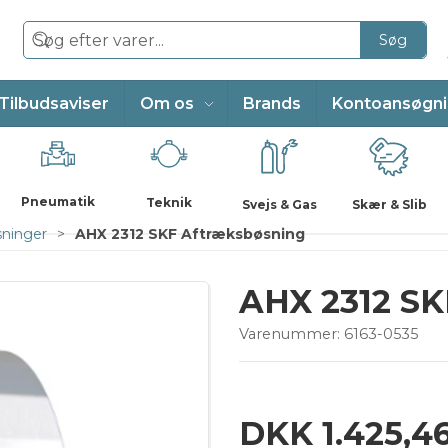
Søg
Tilbudsaviser
Om os
Brands
Kontoansøgn
Pneumatik
Teknik
Svejs & Gas
Skær & Slib
sninger
AHX 2312 SKF Aftræksbøsning
AHX 2312 SK
Varenummer:
6163-0535
DKK 1.425,4