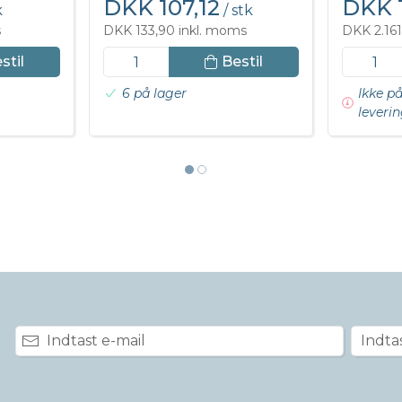
DKK 107,12
DKK 1
k
/ stk
s
DKK 133,90 inkl. moms
DKK 2.161
stil
Bestil
6 på lager
Ikke på
leverin