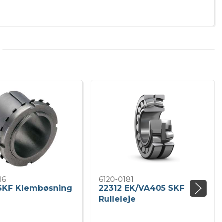
16
6120-0181
 SKF Klembøsning
22312 EK/VA405 SKF
Rulleleje