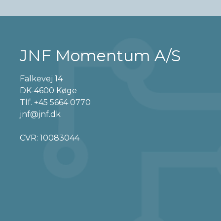
JNF Momentum A/S
Falkevej 14
DK-4600 Køge
Tlf.
+45 5664 0770
jnf@jnf.dk
CVR: 10083044