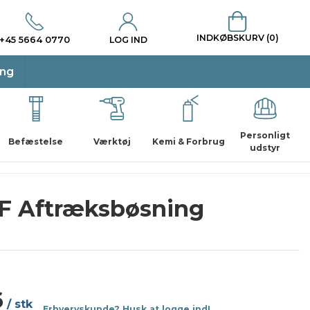
INDKØBSKURV (0)
+45 5664 0770
LOG IND
ing
Personligt
Befæstelse
Værktøj
Kemi & Forbrug
udstyr
F Aftræksbøsning
6
/ stk
Erhvervskunde? Husk at logge ind!