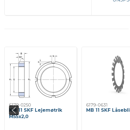
6179-0250
6179-0631
KM 11 SKF Lejemøtrik
MB 11 SKF Låsebl
M55x2,0