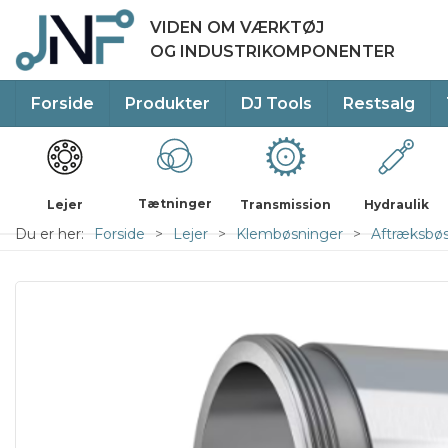
VIDEN OM VÆRKTØJ
OG INDUSTRIKOMPONENTER
Forside
Produkter
DJ Tools
Restsalg
Tætninger
Lejer
Transmission
Hydraulik
Du er her:
Forside
Lejer
Klembøsninger
Aftræksbø