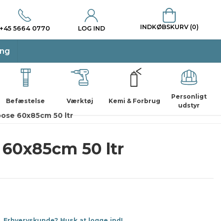
INDKØBSKURV (0)
+45 5664 0770
LOG IND
ing
Personligt
Befæstelse
Værktøj
Kemi & Forbrug
udstyr
ose 60x85cm 50 ltr
60x85cm 50 ltr
Erhvervskunde? Husk at logge ind!