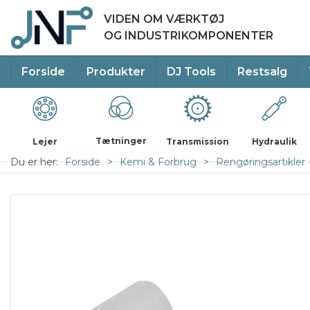
VIDEN OM VÆRKTØJ
OG INDUSTRIKOMPONENTER
Forside
Produkter
DJ Tools
Restsalg
Tætninger
Lejer
Transmission
Hydraulik
Du er her:
Forside
Kemi & Forbrug
Rengøringsartikler