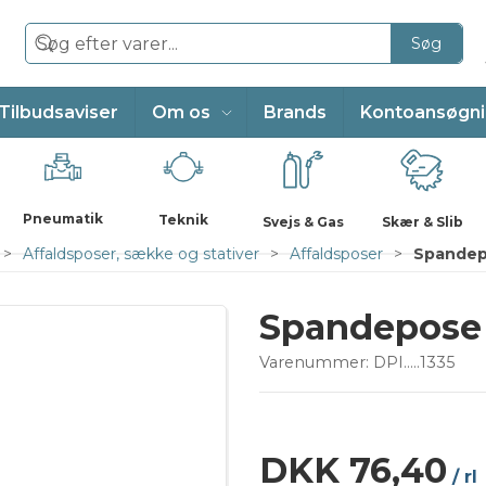
Søg
Tilbudsaviser
Om os
Brands
Kontoansøgn
Pneumatik
Teknik
Svejs & Gas
Skær & Slib
Affaldsposer, sække og stativer
Affaldsposer
Spandep
Spandepose 
Varenummer:
DPI.....1335
DKK 76,40
/ rl