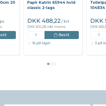
50cm 20
Papir Katrin 65944 hvid
Toiletpa
classic 2-lags
104834 
DKK 488,22
DKK 
 ps
/ krt
ms
DKK 610,28 inkl. moms
DKK 655,
stil
Bestil
16 på lager
5 på l