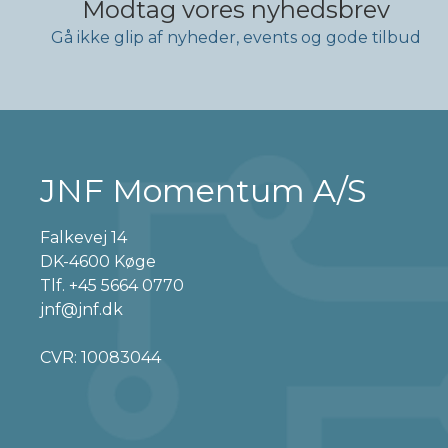
Modtag vores nyhedsbrev
Gå ikke glip af nyheder, events og gode tilbud
JNF Momentum A/S
Falkevej 14
DK-4600 Køge
Tlf.
+45 5664 0770
jnf@jnf.dk
CVR: 10083044