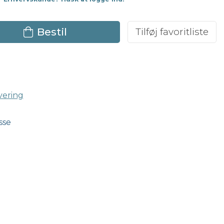
Bestil
Tilføj favoritliste
vering
asse