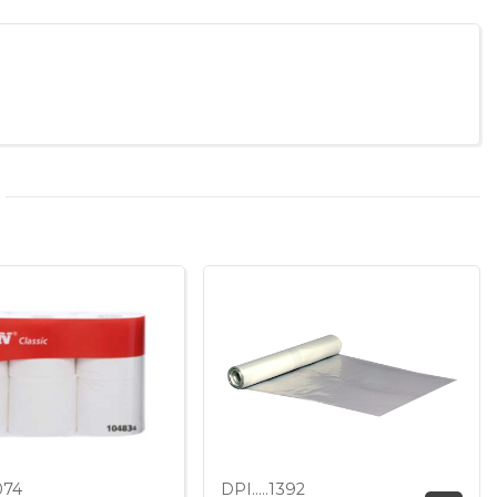
074
DPI.....1392