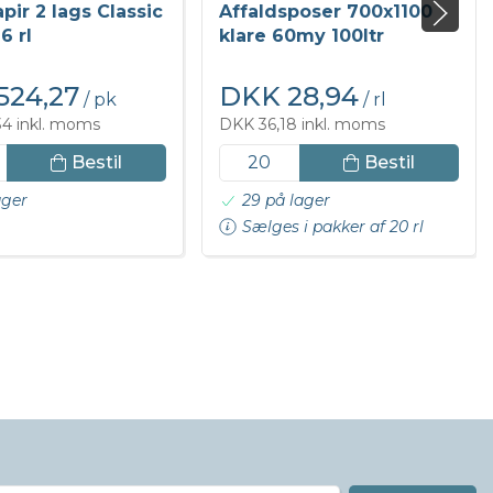
pir 2 lags Classic
Affaldsposer 700x1100
6 rl
klare 60my 100ltr
524,27
DKK 28,94
/ pk
/ rl
34 inkl. moms
DKK 36,18 inkl. moms
Bestil
Bestil
ager
29 på lager
Sælges i pakker af 20 rl