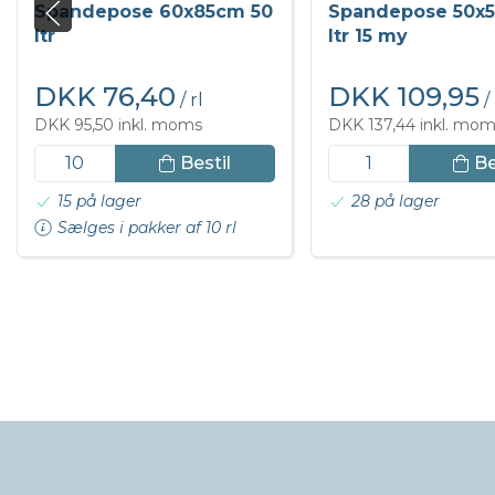
Spandepose 60x85cm 50
Spandepose 50x
ltr
ltr 15 my
DKK 76,40
DKK 109,95
/ rl
/
DKK 95,50 inkl. moms
DKK 137,44 inkl. mo
Bestil
Be
15 på lager
28 på lager
Sælges i pakker af 10 rl