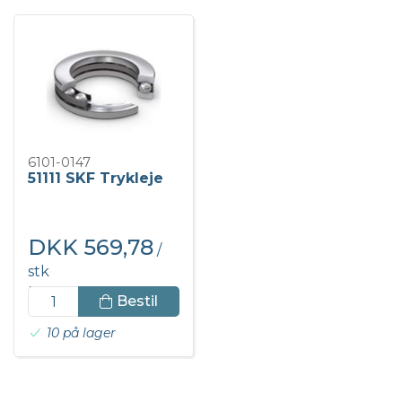
6101-0147
51111 SKF Trykleje
DKK 569,78
/
stk
DKK 712,22 inkl. moms
Bestil
10 på lager