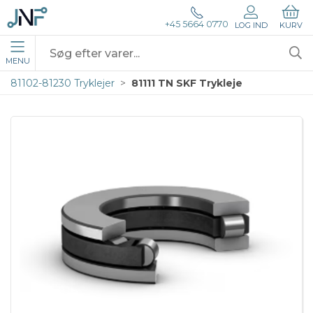
+45 5664 0770
LOG IND
KURV
MENU
81102-81230 Tryklejer
81111 TN SKF Trykleje