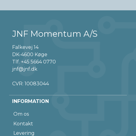
JNF Momentum A/S
Falkevej 14
DK-4600 Køge
Tlf.
+45 5664 0770
jnf@jnf.dk
CVR: 10083044
INFORMATION
Om os
Kontakt
Levering