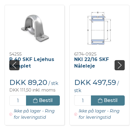
54255
6174-0925
P 40 SKF Lejehus
NKI 22/16 SKF
komplet
Nåleleje
DKK 89,20
DKK 497,59
/ stk
/
DKK 111,50 inkl. moms
stk
DKK 621,98 inkl. moms
Bestil
Bestil
Ikke på lager - Ring
Ikke på lager - Ring
for leveringstid
for leveringstid