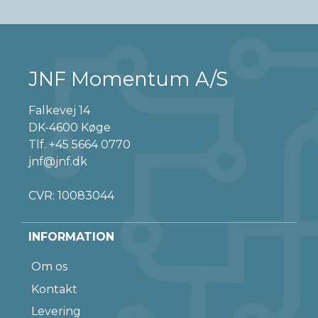
JNF Momentum A/S
Falkevej 14
DK-4600 Køge
Tlf.
+45 5664 0770
jnf@jnf.dk
CVR: 10083044
INFORMATION
Om os
Kontakt
Levering