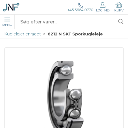
+45 5664 0770
LOG IND
KURV
MENU
Kuglelejer enradet
6212 N SKF Sporkugleleje