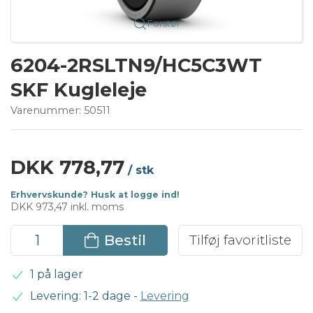
Forstør
6204-2RSLTN9/HC5C3WT
SKF Kugleleje
Varenummer:
50511
DKK 778,77
/ stk
Erhvervskunde? Husk at logge ind!
DKK 973,47 inkl. moms
Bestil
Tilføj favoritliste
1 på lager
Levering: 1-2 dage
-
Levering