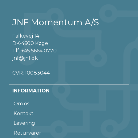
JNF Momentum A/S
Falkevej 14
DK-4600 Køge
Tlf.
+45 5664 0770
jnf@jnf.dk
CVR: 10083044
INFORMATION
Om os
Kontakt
Levering
Returvarer