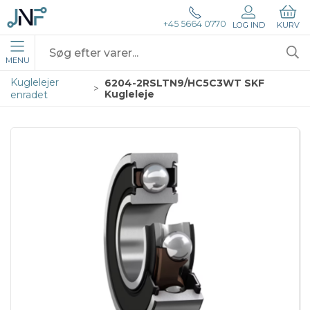
+45 5664 0770
LOG IND
KURV
MENU
Kuglelejer
6204-2RSLTN9/HC5C3WT SKF
Kugleleje
enradet