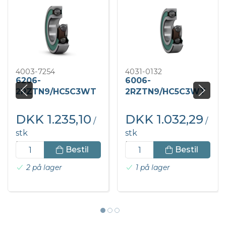
4003-7254
4031-0132
6206-
6006-
2RZTN9/HC5C3WT
2RZTN9/HC5C3WT
SKF Kugleleje
SKF Kugleleje
DKK 1.235,10
DKK 1.032,29
/
/
stk
stk
DKK 1.543,88 inkl.
DKK 1.290,36 inkl.
Bestil
Bestil
moms
moms
2 på lager
1 på lager