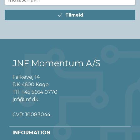
Tilmeld
JNF Momentum A/S
Falkevej 14
DK-4600 Køge
Tlf.
+45 5664 0770
jnf@jnf.dk
CVR: 10083044
INFORMATION