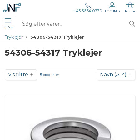
+45 5664 0770
LOG IND
KURV
MENU
Tryklejer
54306-54317 Tryklejer
54306-54317 Tryklejer
Vis filtre
Navn (A-Z)
5 produkter