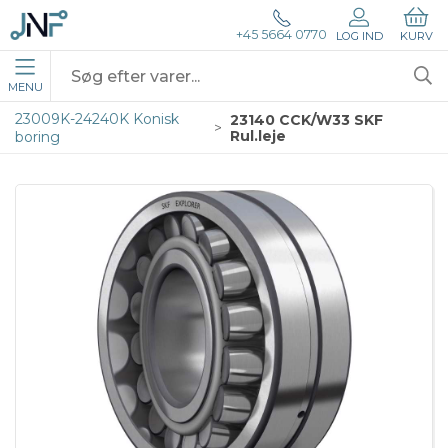
+45 5664 0770
LOG IND
KURV
MENU
23009K-24240K Konisk
23140 CCK/W33 SKF
Rul.leje
boring