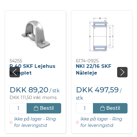
54255
6174-0925
P 40 SKF Lejehus
NKI 22/16 SKF
komplet
Nåleleje
DKK 89,20
DKK 497,59
/ stk
/
DKK 111,50 inkl. moms
stk
DKK 621,98 inkl. moms
Bestil
Bestil
Ikke på lager - Ring
Ikke på lager - Ring
for leveringstid
for leveringstid