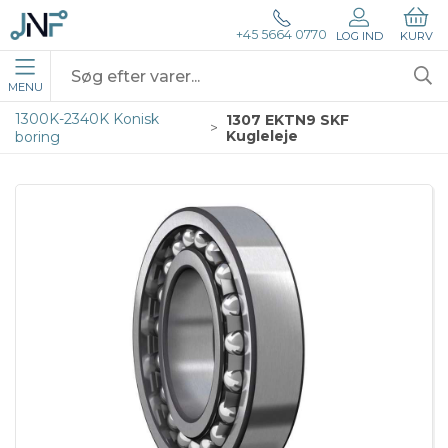
+45 5664 0770
LOG IND
KURV
MENU
1300K-2340K Konisk
1307 EKTN9 SKF
Kugleleje
boring