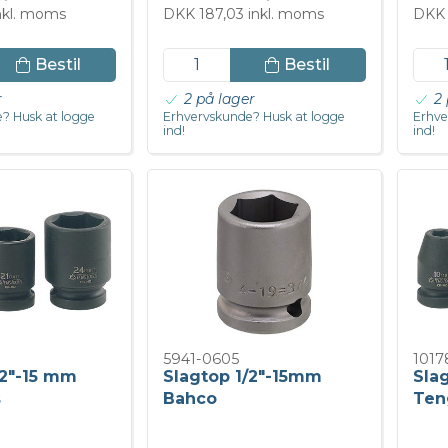
inkl. moms
DKK 187,03 inkl. moms
DKK 
Bestil
Bestil
r
2 på lager
2 
? Husk at logge
Erhvervskunde? Husk at logge
Erhve
ind!
ind!
5941-0605
1017
/2"-15 mm
Slagtop 1/2"-15mm
Sla
s
Bahco
Ten