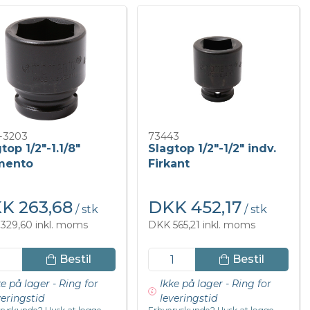
-3203
73443
top 1/2"-1.1/8"
Slagtop 1/2"-1/2" indv.
mento
Firkant
K 263,68
DKK 452,17
/ stk
/ stk
329,60 inkl. moms
DKK 565,21 inkl. moms
Bestil
Bestil
ke på lager - Ring for
Ikke på lager - Ring for
veringstid
leveringstid