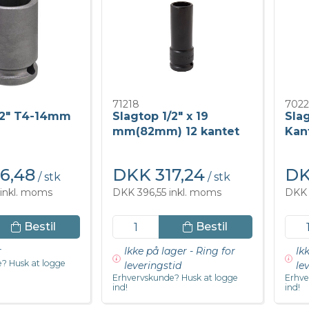
71218
7022
/2" T4-14mm
Slagtop 1/2" x 19
Slag
mm(82mm) 12 kantet
Kan
6,48
DKK 317,24
DK
/ stk
/ stk
inkl. moms
DKK 396,55 inkl. moms
DKK 
Bestil
Bestil
r
Ikke på lager - Ring for
Ik
? Husk at logge
leveringstid
le
Erhvervskunde? Husk at logge
Erhve
ind!
ind!