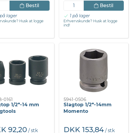
Bestil
Bestil
på lager
1 på lager
rvskunde? Husk at logge
Erhvervskunde? Husk at logge
ind!
8-0161
5941-0506
gtop 1/2"-14 mm
Slagtop 1/2"-14mm
gtools
Momento
K 92,20
DKK 153,84
/ stk
/ stk