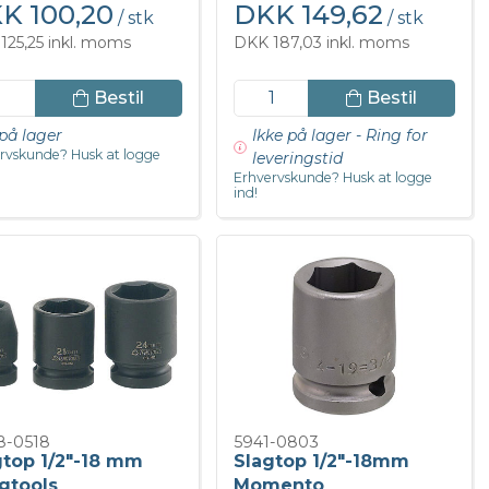
K 100,20
DKK 149,62
/ stk
/ stk
125,25 inkl. moms
DKK 187,03 inkl. moms
Bestil
Bestil
på lager
Ikke på lager - Ring for
rvskunde? Husk at logge
leveringstid
Erhvervskunde? Husk at logge
ind!
8-0518
5941-0803
gtop 1/2"-18 mm
Slagtop 1/2"-18mm
gtools
Momento