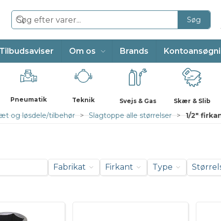
Søg
Tilbudsaviser
Om os
Brands
Kontoansøgn
Pneumatik
Teknik
Svejs & Gas
Skær & Slib
t og løsdele/tilbehør
Slagtoppe alle størrelser
1/2" firka
Fabrikat
Firkant
Type
Størrel