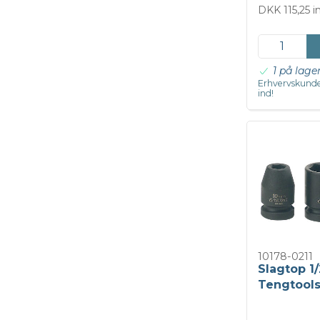
DKK 115,25 
1 på lage
Erhvervskunde
ind!
10178-0211
Slagtop 1
Tengtool