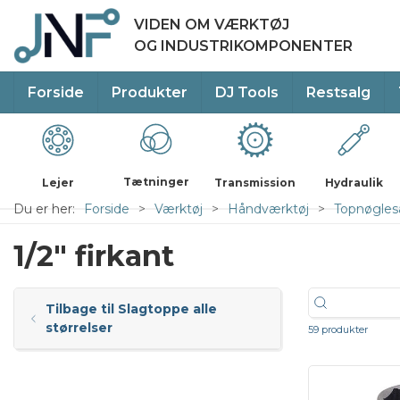
VIDEN OM VÆRKTØJ
OG INDUSTRIKOMPONENTER
Forside
Produkter
DJ Tools
Restsalg
Tætninger
Lejer
Transmission
Hydraulik
Du er her:
Forside
Værktøj
Håndværktøj
Topnøglesæ
1/2" firkant
Tilbage til Slagtoppe alle
størrelser
59 produkter