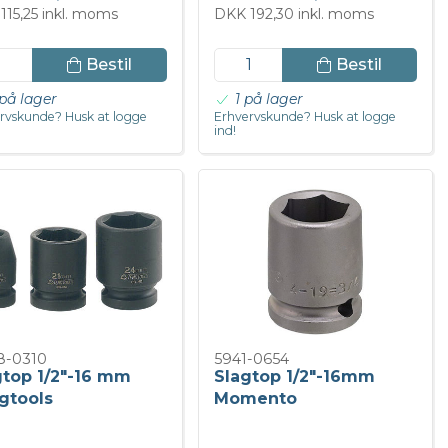
115,25 inkl. moms
DKK 192,30 inkl. moms
Bestil
Bestil
på lager
1 på lager
rvskunde? Husk at logge
Erhvervskunde? Husk at logge
ind!
8-0310
5941-0654
gtop 1/2"-16 mm
Slagtop 1/2"-16mm
gtools
Momento