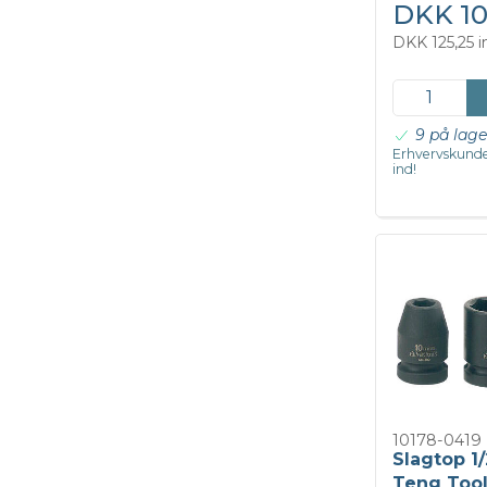
DKK 10
DKK 125,25 
9 på lage
Erhvervskunde
ind!
10178-0419
Slagtop 1
Teng Too