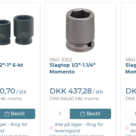
5941-3302
5941
2"-1" 6-kt
Slagtop 1/2"-1.1/4"
Slag
s
Momento
Mo
0,70
DKK 437,28
DK
/ stk
/ stk
inkl. moms
DKK 546,60 inkl. moms
DKK 
Bestil
Bestil
ger - Ring for
Ikke på lager - Ring for
Ik
id
leveringstid
le