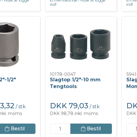
? Husk at logge
Erhvervskunde? Husk at logge
Erhve
ind!
ind!
10178-0047
5941
2"-1/2"
Slagtop 1/2"-10 mm
Sla
Tengtools
Mo
3,32
DKK 79,03
DK
/ stk
/ stk
inkl. moms
DKK 98,78 inkl. moms
DKK 
Bestil
Bestil