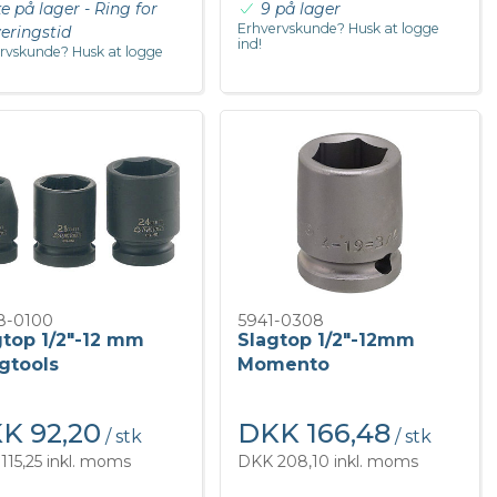
ke på lager - Ring for
9 på lager
Erhvervskunde? Husk at logge
veringstid
ind!
rvskunde? Husk at logge
8-0100
5941-0308
gtop 1/2"-12 mm
Slagtop 1/2"-12mm
gtools
Momento
K 92,20
DKK 166,48
/ stk
/ stk
115,25 inkl. moms
DKK 208,10 inkl. moms