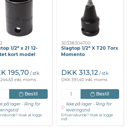
2
30338304700
top 1/2" x 21 12-
Slagtop 1/2" X T20 Torx
tet kort model
Momento
K 195,70
DKK 313,12
/ stk
/ stk
244,63 inkl. moms
DKK 391,40 inkl. moms
Bestil
Bestil
ke på lager - Ring for
Ikke på lager - Ring for
veringstid
leveringstid
rvskunde? Husk at logge
Erhvervskunde? Husk at logge
ind!