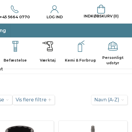
INDKØBSKURV (0)
+45 5664 0770
LOG IND
ing
Personligt
Befæstelse
Værktøj
Kemi & Forbrug
udstyr
nt
se
Vis flere filtre
Navn (A-Z)