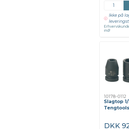
Ikke på la
leveringst
Erhvervskunde
ind!
10178-0112
Slagtop 1
Tengtool
DKK 92