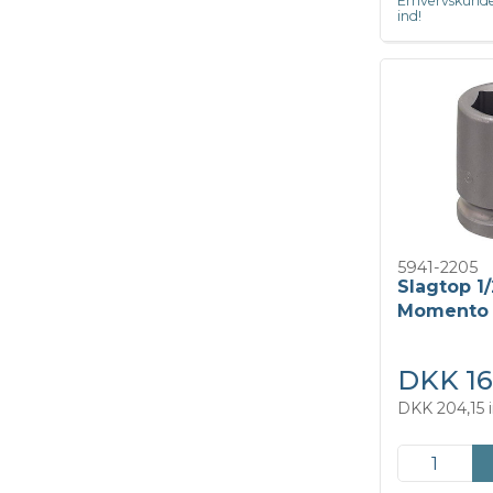
Erhvervskunde
ind!
5941-2205
Slagtop 1/
Momento
DKK 16
DKK 204,15 