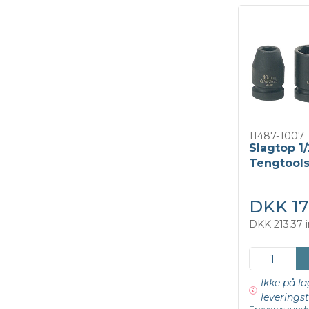
11487-1007
Slagtop 1/
Tengtool
DKK 17
DKK 213,37 
Ikke på la
leveringst