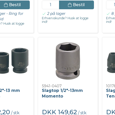
Bestil
Bestil
ger - Ring for
2 på lager
8 
Erhvervskunde? Husk at logge
Erhve
id
ind!
ind!
? Husk at logge
5941-0407
1017
/2"-13 mm
Slagtop 1/2"-13mm
Sla
s
Momento
Ten
,20
DKK 149,62
DK
/ stk
/ stk