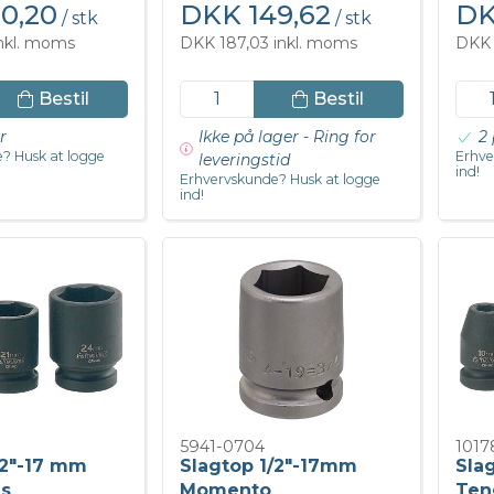
0,20
DKK 149,62
DK
/ stk
/ stk
inkl. moms
DKK 187,03 inkl. moms
DKK 
Bestil
Bestil
r
Ikke på lager - Ring for
2 
? Husk at logge
Erhve
leveringstid
ind!
Erhvervskunde? Husk at logge
ind!
5941-0704
1017
/2"-17 mm
Slagtop 1/2"-17mm
Sla
ls
Momento
Ten