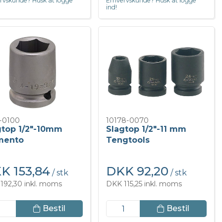
rvskunde? Husk at logge
Erhvervskunde? Husk at logge
ind!
-0100
10178-0070
gtop 1/2"-10mm
Slagtop 1/2"-11 mm
mento
Tengtools
K 153,84
DKK 92,20
/ stk
/ stk
192,30 inkl. moms
DKK 115,25 inkl. moms
Bestil
Bestil