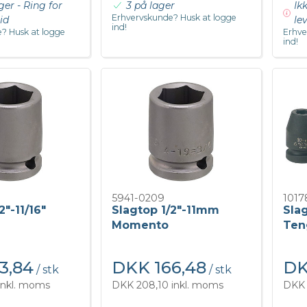
ger - Ring for
3 på lager
Ik
Erhvervskunde? Husk at logge
id
le
ind!
? Husk at logge
Erhve
ind!
5941-0209
1017
2"-11/16"
Slagtop 1/2"-11mm
Sla
Momento
Ten
3,84
DKK 166,48
DK
/ stk
/ stk
inkl. moms
DKK 208,10 inkl. moms
DKK 