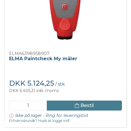
ELMA6398958907
ELMA Paintcheck My måler
DKK 5.124,25
/ stk
DKK 6.405,31 inkl. moms
Bestil
Ikke på lager - Ring for leveringstid
Erhvervskunde? Husk at logge ind!