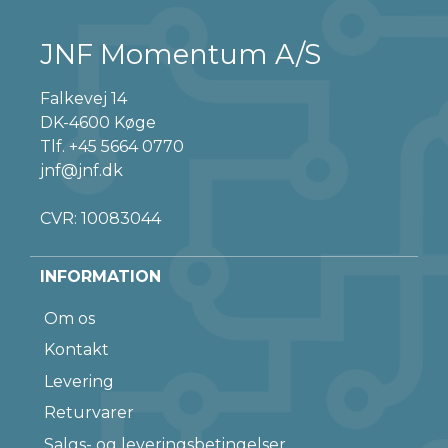
JNF Momentum A/S
Falkevej 14
DK-4600 Køge
Tlf.
+45 5664 0770
jnf@jnf.dk
CVR: 10083044
INFORMATION
Om os
Kontakt
Levering
Returvarer
Salgs- og leveringsbetingelser