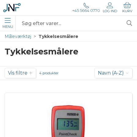
+45 5664 0770
LOG IND
KURV
MENU
Måleværktøj
Tykkelsesmålere
Tykkelsesmålere
Vis filtre
Navn (A-Z)
4 produkter