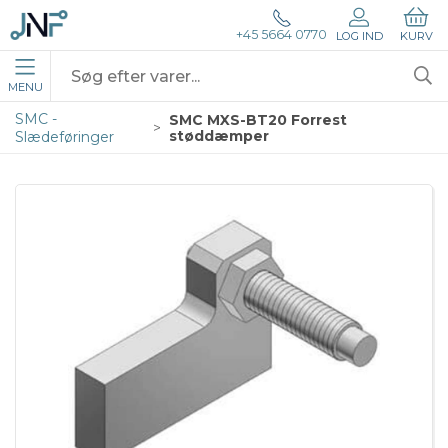
+45 5664 0770
LOG IND
KURV
MENU
SMC -
SMC MXS-BT20 Forrest
støddæmper
Slædeføringer