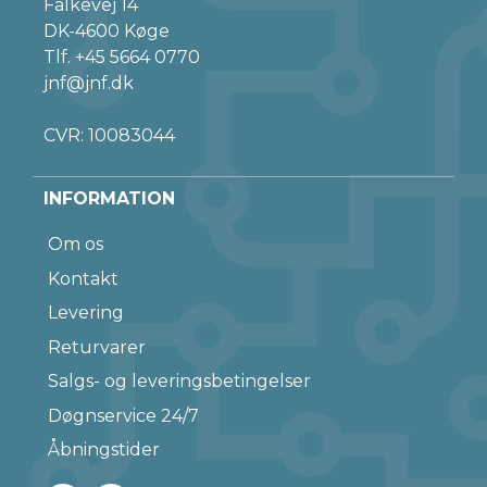
Falkevej 14
DK-4600 Køge
Tlf.
+45 5664 0770
jnf@jnf.dk
CVR: 10083044
INFORMATION
Om os
Kontakt
Levering
Returvarer
Salgs- og leveringsbetingelser
Døgnservice 24/7
Åbningstider