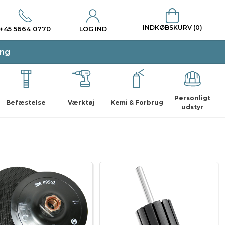
INDKØBSKURV (0)
+45 5664 0770
LOG IND
ing
Personligt
Befæstelse
Værktøj
Kemi & Forbrug
udstyr