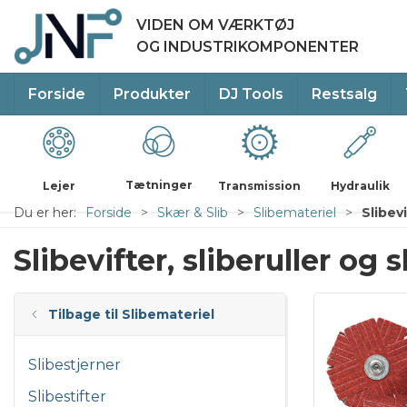
VIDEN OM VÆRKTØJ
OG INDUSTRIKOMPONENTER
Forside
Produkter
DJ Tools
Restsalg
Tætninger
Lejer
Transmission
Hydraulik
Du er her:
Forside
Skær & Slib
Slibemateriel
Slibevi
Slibevifter, sliberuller og s
Tilbage til Slibemateriel
Slibestjerner
Slibestifter