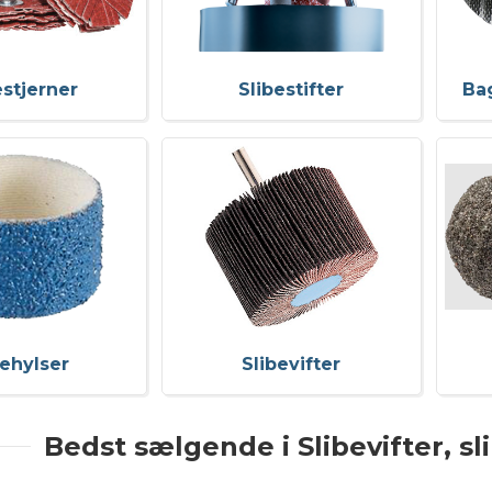
estjerner
Slibestifter
Ba
behylser
Slibevifter
Bedst sælgende i Slibevifter, sli