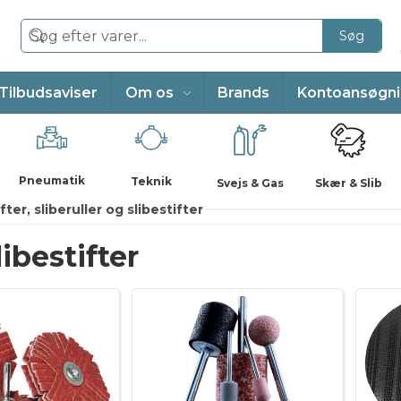
Søg
Tilbudsaviser
Om os
Brands
Kontoansøgn
Pneumatik
Teknik
Svejs & Gas
Skær & Slib
fter, sliberuller og slibestifter
libestifter