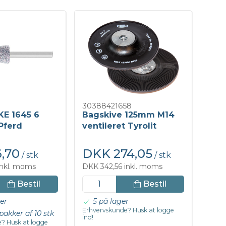
30388421658
 KE 1645 6
Bagskive 125mm M14
Pferd
ventileret Tyrolit
,70
DKK 274,05
/ stk
/ stk
nkl. moms
DKK 342,56 inkl. moms
Bestil
Bestil
er
5 på lager
Erhvervskunde? Husk at logge
pakker af 10 stk
ind!
? Husk at logge