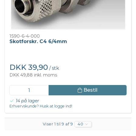
1590-6-4-000
Skotforskr. C4 6/4mm
DKK 39,90
/ stk
DKK 49,88 inkl. moms
Bestil
14 på lager
Erhvervskunde? Husk at logge ind!
Viser 1 til 9 af 9
40