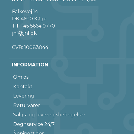
Falkevej 14
DK-4600 Køge
Tlf.
+45 5664 0770
jnf@jnf.dk
CVR: 10083044
INFORMATION
Om os
Kontakt
Levering
Returvarer
Salgs- og leveringsbetingelser
Døgnservice 24/7
Åbningstider