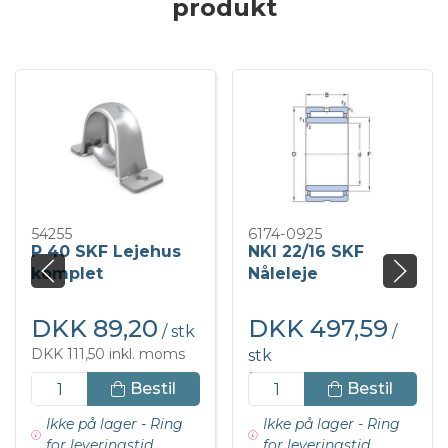
produkt
54255
6174-0925
P 40 SKF Lejehus
NKI 22/16 SKF
komplet
Nåleleje
DKK 89,20
DKK 497,59
/ stk
/
DKK 111,50 inkl. moms
stk
DKK 621,98 inkl. moms
Bestil
Bestil
Ikke på lager - Ring
Ikke på lager - Ring
for leveringstid
for leveringstid