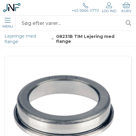
+45 5664 0770
LOG IND
KURV
MENU
Lejeringe med
08231B TIM Lejering med
flange
flange