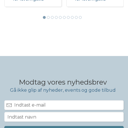
Modtag vores nyhedsbrev
Gå ikke glip af nyheder, events og gode tilbud