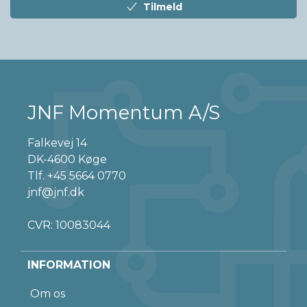
Tilmeld
JNF Momentum A/S
Falkevej 14
DK-4600 Køge
Tlf.
+45 5664 0770
jnf@jnf.dk
CVR: 10083044
INFORMATION
Om os