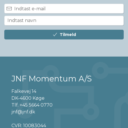
Tilmeld
JNF Momentum A/S
Falkevej 14
DK-4600 Køge
Tlf.
+45 5664 0770
jnf@jnf.dk
CVR: 10083044