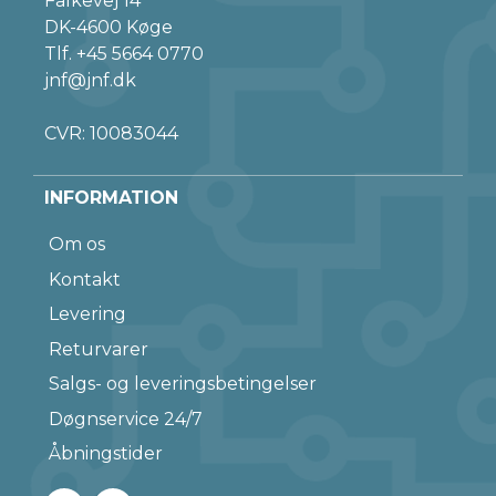
Falkevej 14
DK-4600 Køge
Tlf.
+45 5664 0770
jnf@jnf.dk
CVR: 10083044
INFORMATION
Om os
Kontakt
Levering
Returvarer
Salgs- og leveringsbetingelser
Døgnservice 24/7
Åbningstider