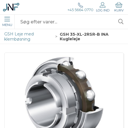
+45 5664 0770
LOG IND
KURV
MENU
GSH Leje med
GSH 35-XL-2RSR-B INA
Kugleleje
klembøsning