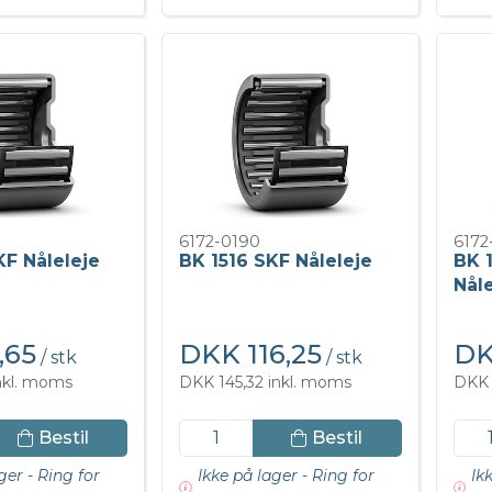
6172-0190
6172
KF Nåleleje
BK 1516 SKF Nåleleje
BK 
Nåle
,65
DKK 116,25
DK
/ stk
/ stk
nkl. moms
DKK 145,32 inkl. moms
DKK 
Bestil
Bestil
ger - Ring for
Ikke på lager - Ring for
Ik