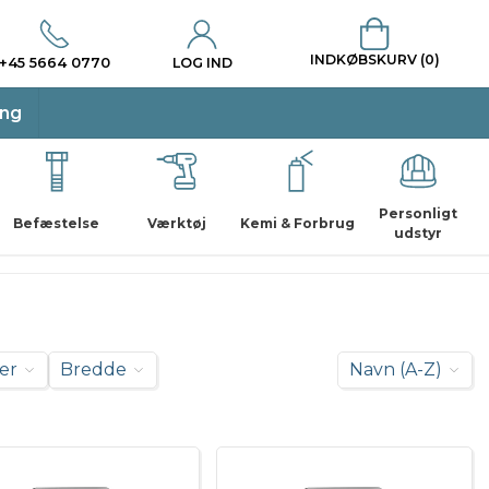
INDKØBSKURV (0)
+45 5664 0770
LOG IND
ing
Personligt
Befæstelse
Værktøj
Kemi & Forbrug
udstyr
er
Bredde
Navn (A-Z)