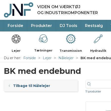
VIDEN OM VÆRKTØJ
OG INDUSTRIKOMPONENTER
Forside
Produkter
DJ Tools
Restsalg
Tætninger
Lejer
Transmission
Hydraulik
Du er her:
Forside
Lejer
Nålelejer
BK med endeb
BK med endebund
Tilbage til Nålelejer
11 produkter