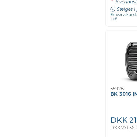
leveringst
Sælges i 
Erhvervskunde
ind!
55928
BK 3016 I
DKK 21
DKK 271,36 