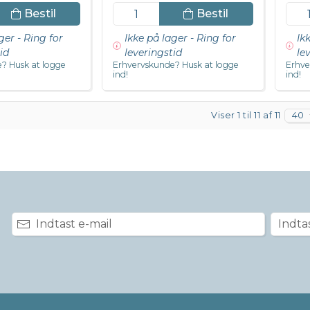
Bestil
Bestil
ger - Ring for
Ikke på lager - Ring for
Ik
id
leveringstid
le
? Husk at logge
Erhvervskunde? Husk at logge
Erhve
ind!
ind!
Viser 1 til 11 af 11
40