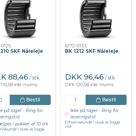
-0125
6172-0133
210 SKF Nåleleje
BK 1212 SKF Nåleleje
K 88,46
DKK 96,46
/ stk
/ stk
110,58 inkl. moms
DKK 120,58 inkl. moms
Bestil
Bestil
ke på lager - Ring for
Ikke på lager - Ring for
veringstid
leveringstid
Erhvervskunde? Husk at logge
lges i pakker af 10 stk
ind!
rvskunde? Husk at logge