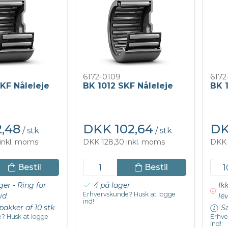
6172-0109
6172
KF Nåleleje
BK 1012 SKF Nåleleje
BK 1
,48
DKK 102,64
DK
/ stk
/ stk
inkl. moms
DKK 128,30 inkl. moms
DKK 
Bestil
Bestil
ger - Ring for
4 på lager
Ik
Erhvervskunde? Husk at logge
id
le
ind!
pakker af 10 stk
Sæ
? Husk at logge
Erhve
ind!