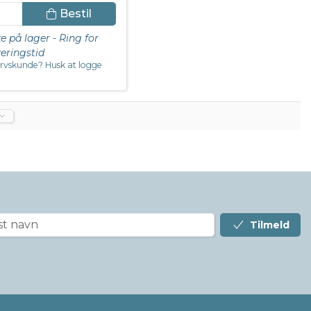
Bestil
ke på lager - Ring for
veringstid
rvskunde? Husk at logge
Tilmeld