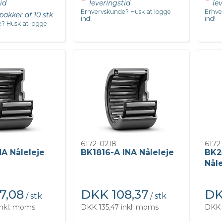
id
leveringstid
le
Erhvervskunde? Husk at logge
Erhve
pakker af 10 stk
ind!
ind!
? Husk at logge
6172-0218
6172
NA Nåleleje
BK1816-A INA Nåleleje
BK2
Nåle
7,08
DKK 108,37
DK
/ stk
/ stk
inkl. moms
DKK 135,47 inkl. moms
DKK 