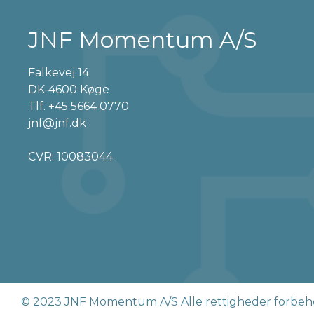
JNF Momentum A/S
Falkevej 14
DK-4600 Køge
Tlf.
+45 5664 0770
jnf@jnf.dk
CVR: 10083044
© 2023 JNF Momentum A/S Alle rettigheder forbeh