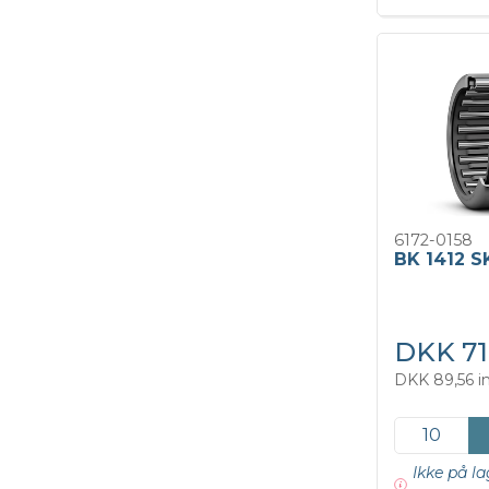
6172-0158
BK 1412 S
DKK 71
DKK 89,56 i
Ikke på la