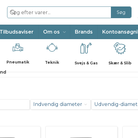
Søg
Tilbudsaviser
Om os
Brands
Kontoansøgn
Pneumatik
Teknik
Svejs & Gas
Skær & Slib
und
Indvendig diameter
Udvendig-diamet