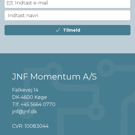
Tilmeld
JNF Momentum A/S
Falkevej 14
DK-4600 Køge
Tlf.
+45 5664 0770
jnf@jnf.dk
CVR: 10083044