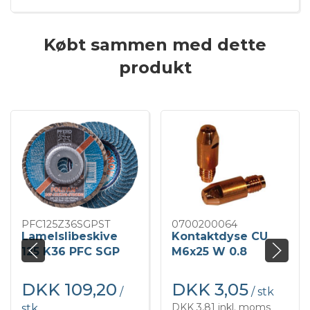
Købt sammen med dette
produkt
PFC125Z36SGPST
0700200064
Lamelslibeskive
Kontaktdyse CU
125 K36 PFC SGP
M6x25 W 0.8
Strong
DKK 109,20
DKK 3,05
/
/ stk
DKK 3,81 inkl. moms
stk