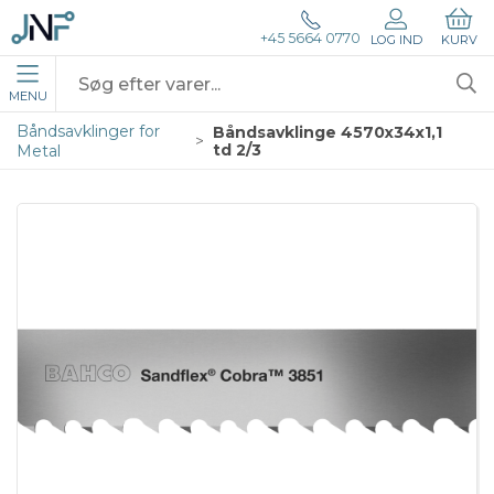
+45 5664 0770
LOG IND
KURV
MENU
Båndsavklinger for
Båndsavklinge 4570x34x1,1
td 2/3
Metal