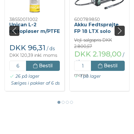
38550011002
600789850
Unican L-2
Akku Fedtsprøjte
rustopløser m/PTFE
FP 18 LTX solo
500ml.
Metabo
Vejl. salgspris DKK
DKK 96,31
2.800,57
/ ds
DKK 2.198,00
/
DKK 120,39 inkl. moms
stk
Bestil
Bestil
DKK 2.747,50 inkl.
moms
26 på lager
1 på lager
Sælges i pakker af 6 ds