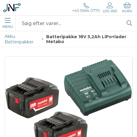
+45 5664 0770
LOG IND
KURV
MENU
Akku
Batteripakke 18V 5,2Ah LiPo+lader
Metabo
Batteripakker