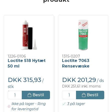
1226-0106
1315-0207
Loctite 518 Hytæt
Loctite 7063
50 ml
Rensevæske
400ml
DKK 315,93
DKK 201,29
/
/ ds
DKK 251,61 inkl. moms
stk
DKK 394,91 inkl. moms
Bestil
Bestil
Ikke på lager - Ring
3 på lager
for leveringstid