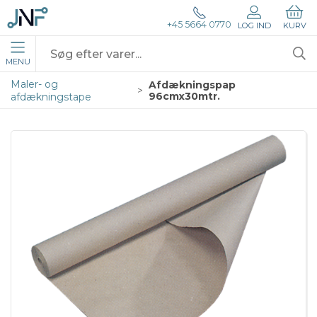
+45 5664 0770
LOG IND
KURV
MENU
Maler- og
Afdækningspap
96cmx30mtr.
afdækningstape