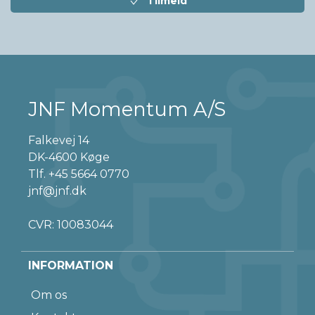
Tilmeld
JNF Momentum A/S
Falkevej 14
DK-4600 Køge
Tlf.
+45 5664 0770
jnf@jnf.dk
CVR: 10083044
INFORMATION
Om os