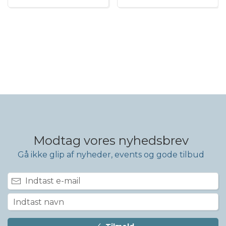
Modtag vores nyhedsbrev
Gå ikke glip af nyheder, events og gode tilbud